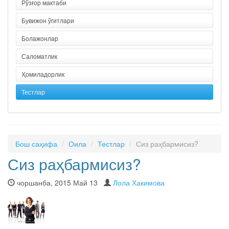
Рўзғор мактаби
Бувижон ўгитлари
Болажонлар
Саломатлик
Ҳомиладорлик
Тестлар
Бош саҳифа
Оила
Тестлар
Сиз раҳбармисиз?
Сиз раҳбармисиз?
чоршанба, 2015 Май 13
Лола Хакимова