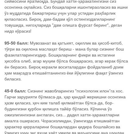
сиймосини яратмоқда. Бундай хатти-ҳаракатингизни сиз
осонгина оқлайсиз. Сиз бошқаларни ишонтираоласиз ва ишни
ўз муддатида бажартириш учун улар устидан раҳбарлик
қилаоласиз. Бироқ, дам-бадам қўл остингиздагиларнинг
товушида, нигоҳларида "дам олишга фурсат беринг", деган
нидо кўрасиз!
95-50 балл:
Мувозанат ва қатъият, оқиллик ва ҳисоб-китоб,
тўғри ва оқилона маслаҳат бериш - мана булар сизнинг бош
фазилатларингиздир. Бошқаларнинг фикри ва истагини
ҳисобга олиб, агар муҳим бўлса бошқарасиз, агар керак бўлса
ён берасиз. Бироқ керакли воситалардан фойдаланиб доим
ҳам мақсадга етишаётганингиз ёки йўқлигини фақат ўзингиз
биласиз.
45-0 балл:
Сизнинг жавобларингиз "психологик илон”га хос.
Гарчи зарурияти бўлмаса-да, ҳар қандай жеркишни осонгина
ҳазм қиласиз, ҳеч ким талаб қилмаётган бўлса-да, бор-
будингизни қурбон қилишга тайёр бўласиз. Кўпинча ўз
ожизлигингизни англагач, сиз... дадил хатти-ҳаракатларни
амалга оширасиз. Чорасизликдан, ўзингизда етишмаётган
ҳарактер қирраларини бошқалардан қидира бошлайсиз ва
ўзингиз учун энг яхши ҳаёт умиди ва маъносини ана шундан