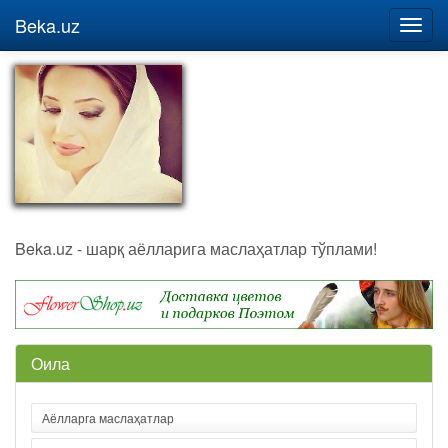
Beka.uz
Beka.uz - шарқ аёлларига маслаҳатлар тўплами!
Оила
Аёлларга маслаҳатлар