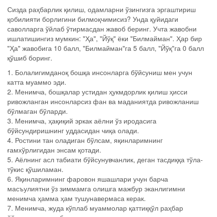
Сизда раҳбарлик қилиш, одамларни ўзингизга эргаштириш
қобилияти борлигини билмоқчимисиз? Унда қуйидаги
саволларга ўйлаб ўтирмасдан жавоб беринг. Учта жавобни
ишлатишингиз мумкин: "Ҳа", "Йўқ" ёки "Билмайман". Ҳар бир
"Ҳа" жавобига 10 балл, "Билмайман"га 5 балл, "Йўқ"га 0 балл
қўшиб боринг.
1. Болалигимданоқ бошқа инсонларга бўйсуниш мен учун
катта муаммо эди.
2. Менимча, бошқалар устидан ҳукмдорлик қилиш ҳисси
ривожланган инсонларсиз фан ва маданиятда ривожланиш
бўлмаган бўларди.
3. Менимча, ҳақиқий эркак аёлни ўз иродасига
бўйсундиришнинг уддасидан чиқа олади.
4. Ростини тан оладиган бўлсам, яқинларимнинг
ғамхўрлигидан энсам қотади.
5. Аёлнинг асл табиати бўйсунувчанлик, деган тасдиққа тўла-
тўкис қўшиламан.
6. Яқинларимнинг фаровон яшашлари учун барча
масъулиятни ўз зиммамга олишга мажбур эканлигимни
менимча ҳамма ҳам тушунавермаса керак.
7. Менимча, жуда кўплаб муаммолар қаттиққўл раҳбар