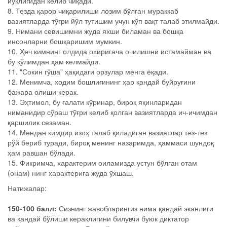
йўқлигидан келиб чиқади.
8. Тезда қарор чиқарилиши лозим бўлган мураккаб
вазиятларда тўғри йўл тутишим учун кўп вақт талаб этилмайди.
9. Нимани севишимни жуда яхши биламан ва бошқа
инсонларни бошқаришим мумкин.
10. Ҳеч кимнинг олдида охиригача очилишни истамайман ва
бу қўлимдан ҳам келмайди.
11. "Сокин гўша" ҳақидаги орзулар менга ёқади.
12. Менимча, ходим бошлиғининг ҳар қандай буйруғини
бажара олиши керак.
13. Эҳтимол, бу ғалати кўринар, бироқ яқинларидан
ниманидир сўраш тўғри келиб қолган вазиятларда ич-ичимдан
қаршилик сезаман.
14. Мендан кимдир изоҳ талаб қиладиган вазиятлар тез-тез
рўй бериб туради, бироқ менинг назаримда, ҳаммаси шундоқ
ҳам равшан бўлади.
15. Фикримча, характерим оиламизда устун бўлган отам
(онам) нинг характерига жуда ўхшаш.
Натижалар:
150-100 балл:
Сизнинг жавобларингиз нима қандай эканлиги
ва қандай бўлиши кераклигини билувчи буюк диктатор