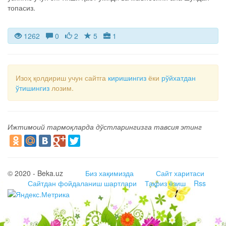
топасиз.
1262
0
2
5
1
Изоҳ қолдириш учун сайтга
киришингиз
ёки
рўйхатдан
ўтишингиз
лозим.
Ижтимоий тармоқларда дўстларингизга тавсия этинг
© 2020 - Beka.uz
Биз хақимизда
Сайт харитаси
Сайтдан фойдаланиш шартлари
Тақриз ёзиш
Rss