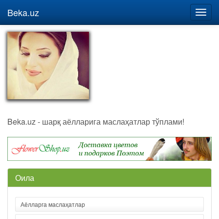
Beka.uz
Beka.uz - шарқ аёлларига маслаҳатлар тўплами!
Оила
Аёлларга маслаҳатлар