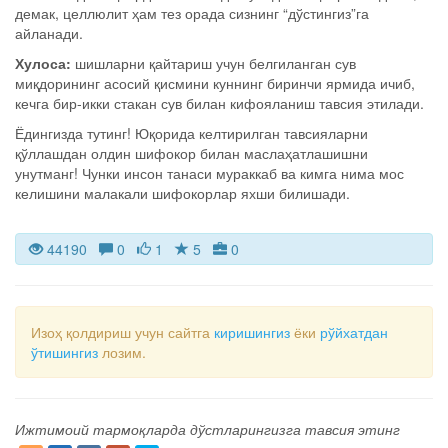
демак, целлюлит ҳам тез орада сизнинг “дўстингиз”га
айланади.
Хулоса:
шишларни қайтариш учун белгиланган сув
миқдорининг асосий қисмини куннинг биринчи ярмида ичиб,
кечга бир-икки стакан сув билан кифояланиш тавсия этилади.
Ёдингизда тутинг! Юқорида келтирилган тавсияларни
қўллашдан олдин шифокор билан маслаҳатлашишни
унутманг! Чунки инсон танаси мураккаб ва кимга нима мос
келишини малакали шифокорлар яхши билишади.
44190
0
1
5
0
Изоҳ қолдириш учун сайтга
киришингиз
ёки
рўйхатдан
ўтишингиз
лозим.
Ижтимоий тармоқларда дўстларингизга тавсия этинг