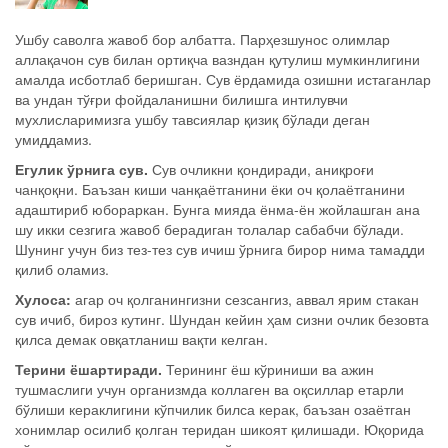
Ушбу саволга жавоб бор албатта. Парҳезшунос олимлар
аллақачон сув билан ортиқча вазндан қутулиш мумкинлигини
амалда исботлаб беришган. Сув ёрдамида озишни истаганлар
ва ундан тўғри фойдаланишни билишга интилувчи
мухлисларимизга ушбу тавсиялар қизиқ бўлади деган
умиддамиз.
Егулик ўрнига сув.
Сув очликни қондиради, аниқроғи
чанқоқни. Баъзан киши чанқаётганини ёки оч қолаётганини
адаштириб юбораркан. Бунга мияда ёнма-ён жойлашган ана
шу икки сезгига жавоб берадиган толалар сабабчи бўлади.
Шунинг учун биз тез-тез сув ичиш ўрнига бирор нима тамадди
қилиб оламиз.
Хулоса:
агар оч қолганингизни сезсангиз, аввал ярим стакан
сув ичиб, бироз кутинг. Шундан кейин ҳам сизни очлик безовта
қилса демак овқатланиш вақти келган.
Терини ёшартиради.
Терининг ёш кўриниши ва ажин
тушмаслиги учун организмда коллаген ва оқсиллар етарли
бўлиши кераклигини кўпчилик билса керак, баъзан озаётган
хонимлар осилиб қолган теридан шикоят қилишади. Юқорида