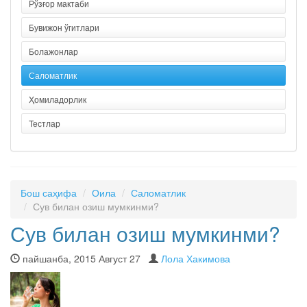
Рўзғор мактаби
Бувижон ўгитлари
Болажонлар
Саломатлик
Ҳомиладорлик
Тестлар
Бош саҳифа
Оила
Саломатлик
Сув билан озиш мумкинми?
Сув билан озиш мумкинми?
пайшанба, 2015 Август 27
Лола Хакимова