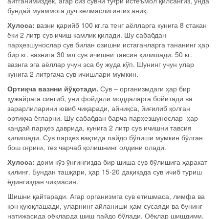
айтганимиздек, агар сиз сувни тўғри истеъмол қилсангиз, унда
бундай муаммога дуч келмаслигингиз аниқ.
Хулоса:
вазни қарийб 100 кг.га тенг аёлларга кунига 8 стакан
ёки 2 литр сув ичиш камлик қилади. Шу сабабдан
парҳезшунослар сув билан озишни истаганларга тананинг ҳар
бир кг. вазнига 30 мл сув ичишни тавсия қилишади. 50 кг.
вазнга эга аёллар учун эса бу жуда кўп. Шунинг учун улар
кунига 2 литргача сув ичишлари мумкин.
Ортиқча вазнни йўқотади.
Сув – организмдаги ҳар бир
ҳужайрага сингиб, уни фойдали моддаларга бойитади ва
зарарлиларини ювиб чиқаради, айниқса, йиғилиб қолган
ортиқча ёғларни. Шу сабабдан барча парҳезшунослар ҳар
қандай парҳез даврида, кунига 2 литр сув ичишни тавсия
қилишади. Сув парҳез вақтида пайдо бўлиши мумкин бўлган
бош оғриғи, тез чарчаб қолишнинг олдини олади.
Хулоса:
доим кўз ўнгингизда бир шиша сув бўлишига ҳаракат
қилинг. Бундан ташқари, ҳар 15-20 дақиқада сув ичиб туриш
ёдингиздан чиқмасин.
Шишни қайтаради. Агар организмга сув етишмаса, лимфа ва
қон қуюқлашади, уларнинг айланиши ҳам сусаяди ва бунинг
натижасида оёқларда шиш пайдо бўлади. Оёқлар шишдими,