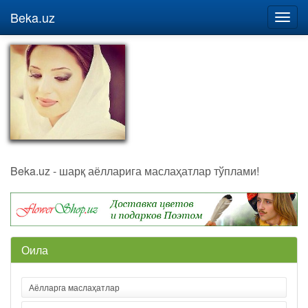
Beka.uz
Beka.uz - шарқ аёлларига маслаҳатлар тўплами!
Оила
Аёлларга маслаҳатлар