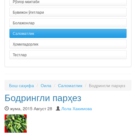
Рўзғор мактаби
Бувижон ўгитлари
Болажонлар
Саломатлик
Ҳомиладорлик
Тестлар
Бош саҳифа
Оила
Саломатлик
Бодрингли парҳез
Бодрингли парҳез
жума, 2015 Август 28
Лола Хакимова