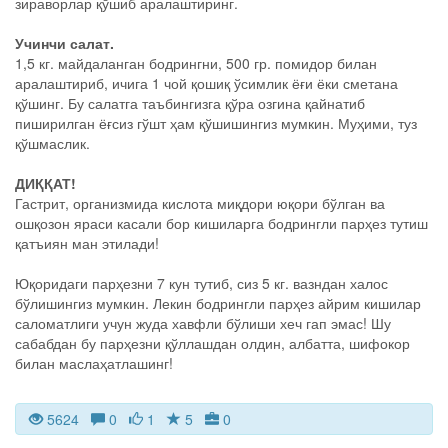
зираворлар қўшиб аралаштиринг.
Учинчи салат.
1,5 кг. майдаланган бодрингни, 500 гр. помидор билан
аралаштириб, ичига 1 чой қошиқ ўсимлик ёғи ёки сметана
қўшинг. Бу салатга таъбингизга қўра озгина қайнатиб
пиширилган ёғсиз гўшт ҳам қўшишингиз мумкин. Муҳими, туз
қўшмаслик.
ДИҚҚАТ!
Гастрит, организмида кислота миқдори юқори бўлган ва
ошқозон яраси касали бор кишиларга бодрингли парҳез тутиш
қатъиян ман этилади!
Юқоридаги парҳезни 7 кун тутиб, сиз 5 кг. вазндан халос
бўлишингиз мумкин. Лекин бодрингли парҳез айрим кишилар
саломатлиги учун жуда хавфли бўлиши хеч гап эмас! Шу
сабабдан бу парҳезни қўллашдан олдин, албатта, шифокор
билан маслаҳатлашинг!
5624
0
1
5
0