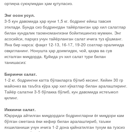
ортиқча суюқликдан ҳам қутуласиз.
Энг осон усул.
3-5 кун давомида ҳар куни 1,5 кг. бодринг ейиш тавсия
этилади. Бунда сиз бодрингдан тайёрланган ҳар хил салатлар
билан кундалик таомномангизни бойитишингиз мумкин. Энг
асосийси, парҳез учун тайёрланган салат ичига туз қўшманг.
Яна бир нарса: фақат 12-13, 16-17, 19-20 соатлар оралиғида
овқатланинг. Нонушта ҳар доимгидек, чой, қаҳва ва сув
исталган миқдорда. Қуйида уч хил салат тури билан
танишасиз:
Биринчи салат.
1-2 кг. бодрингни катта бўлакларга бўлиб кесинг. Кейин 30 гр
майонез ва таъбга кўра ҳар хил кўкатлар билан аралаштиринг.
Тайёр салатни 3-5 бўлакка бўлиб, кун давомида истеъмол
қилинг.
Иккинчи салат.
Юқорида айтилган миқдордаги бодрингларни ёғ миқдори кам
бўлган сметана ёки кефир билан аралаштириб, таъми
яхшиланиши учун ичига 1-2 дона қайнатилган тухум ва тузсиз