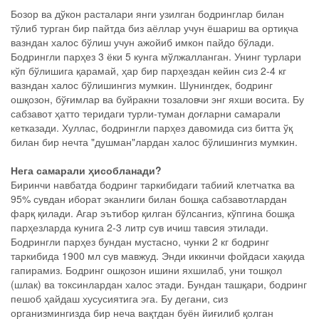
Бозор ва дўкон расталари янги узилган бодринглар билан
тўлиб турган бир пайтда биз аёллар учун ёшариш ва ортиқча
вазндан халос бўлиш учун ажойиб имкон пайдо бўлади.
Бодрингли парҳез 3 ёки 5 кунга мўлжалланган. Унинг турлари
кўп бўлишига қарамай, ҳар бир парҳездан кейин сиз 2-4 кг
вазндан халос бўлишингиз мумкин. Шунингдек, бодринг
ошқозон, бўғимлар ва буйракни тозаловчи энг яхши восита. Бу
сабзавот ҳатто теридаги турли-туман доғларни самарали
кетказади. Хуллас, бодрингли парҳез давомида сиз битта ўқ
билан бир нечта "душман"лардан халос бўлишингиз мумкин.
Нега самарали ҳисобланади?
Биринчи навбатда бодринг таркибидаги табиий клетчатка ва
95% сувдан иборат эканлиги билан бошқа сабзавотлардан
фарқ қилади. Агар эътибор қилган бўлсангиз, кўпгина бошқа
парҳезларда кунига 2-3 литр сув ичиш тавсия этилади.
Бодрингли парҳез бундан мустасно, чунки 2 кг бодринг
таркибида 1900 мл сув мавжуд. Энди иккинчи фойдаси хақида
гапирамиз. Бодринг ошқозон ишини яхшилаб, уни тошқол
(шлак) ва токсинлардан халос этади. Бундан ташқари, бодринг
пешоб ҳайдаш хусусиятига эга. Бу дегани, сиз
организмингизда бир неча вақтдан буён йиғилиб қолган