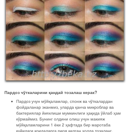
Пардоз чўткаларини қандай тозалаш керак?
Пардоз учун мўйқаламлар, спонж ва чўткалардан
фойдаланар эканмиз, уларда қанча микроблар ва
бактериялар йиғилиши мумкинлиги ҳақида ўйлаб ҳам
кўрмаймиз. Бунинг олдини олиш учун макияж
мўйқаламларини 1 ёки 2 ҳафтада бир маротаба
қуйидаги қоидаларга риоя қилган холда тозаланг.