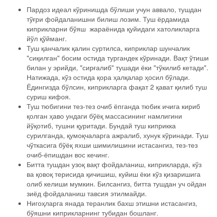
Пардоз идеал кўринишда бўлиши учун аввало, тушдан
тўғри фойдаланишни билиш лозим. Туш ёрдамида
киприкларни бўяш жараёнида қуйидаги хатоликларга
йўл қўйманг.
Туш қанчалик қалин суртилса, киприклар шунчалик
"сиқилган" босим остида тургандек кўринади. Вақт ўтиши
билан у эрийди, "сирғалиб" тушади ёки "тўкилиб кетади".
Натижада, кўз остида қора ҳалқалар ҳосил бўлади.
Ёдингизда бўлсин, киприкларга фақат 2 қават қилиб туш
суриш кифоя.
Туш тюбигини тез-тез очиб ёпганда тюбик ичига кириб
қолган ҳаво ундаги бўёқ массасининг намлигини
йўқотиб, тушни қуритади. Бундай туш киприкка
сурилганда, қумоқчаларга ажралиб, хунук кўринади. Туш
чўткасига бўёқ яхши шимилишини истасангиз, тез-тез
очиб-ёпишдан вос кечинг.
Битта тушдан узоқ вақт фойдаланиш, киприкларда, кўз
ва қовоқ терисида қичишиш, куйиш ёки кўз қизаришига
олиб келиши мумкин. Билсангиз, битта тушдан уч ойдан
зиёд фойдаланиш тавсия этилмайди.
Нигоҳларга янада теранлик бахш этишни истасангиз,
бўяшни киприкларнинг тубидан бошланг.