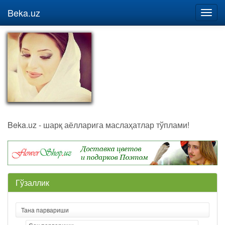
Beka.uz
Beka.uz - шарқ аёлларига маслаҳатлар тўплами!
Гўзаллик
Тана парвариши