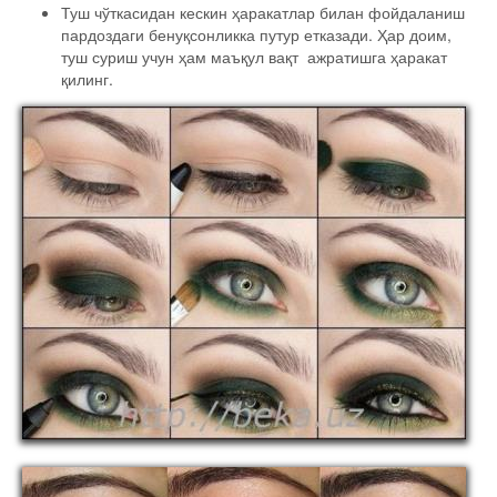
Туш чўткасидан кескин ҳаракатлар билан фойдаланиш
пардоздаги бенуқсонликка путур етказади. Ҳар доим,
туш суриш учун ҳам маъқул вақт ажратишга ҳаракат
қилинг.