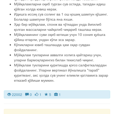
Мўйқаламларни оқиб турган сув остида, тагидан идиш
қўйган холда ювиш керак.
Идишга иссиқ сув солинг ва 1 ош қошиқ шампун қўшинг.
Болалар шампуни бўлса яна яхши.
Ҳар бир мўйқалам, спонж ва чўткадан унда йиғилиб
қолган массаларни чайқатиб чиқариб ташлаш керак.
Мўйқаламнинг суви оқиб кетиши учун 10 сония қуёшга
қўйиш етарли, ундан кўпи эса зарар.
Кўпикларни ювиб ташлашда ҳам оқар сувдан
фойдаланинг.
Мўйқалам тукларини аввалги холига қайтариш учун,
уларни бармоқларингиз билан текислаб чиқинг.
Мўйқалам тукларини қуритишда қоғоз салфеткалардан
фойдаланинг. Уларни вертикал йўналишга "тараб"
қуритманг, акс ҳолда сув унинг елимли қатламига зарар
етказиб қўйиши мумкин.
22002
0
1
5
1