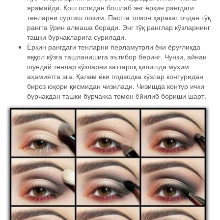
ярамайди. Қош остидан бошлаб энг ёрқин рангдаги
тенларни суртиш лозим. Пастга томон ҳаракат очдан тўқ
рангга ўрин алмаша боради. Энг тўқ ранглар кўзларнинг
ташқи бурчакларига сурилади.
Ёрқин рангдаги тенларни перламутрли ёки ёруғликда
яққол кўзга ташланишига эътибор беринг. Чунки, айнан
шундай тенлар кўзларни каттароқ қилишда муҳим
аҳамиятга эга. Қалам ёки подводка кўзлар контуридан
бироз юқори қисмидан чизилади. Чизишда контур ички
бурчакдан ташки бурчакка томон ёйилиб бориши шарт.