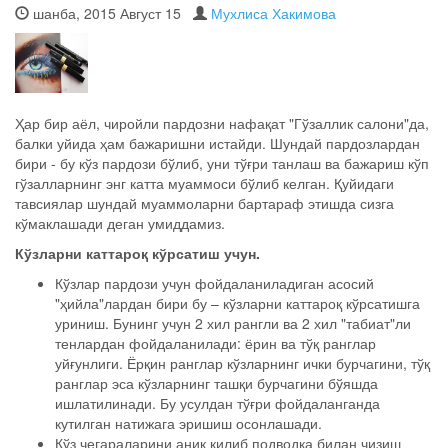
шанба, 2015 Август 15
Мухлиса Хакимова
Ҳар бир аёл, чиройли пардозни нафақат "Гўзаллик салони"да,
балки уйида ҳам бажаришни истайди. Шундай пардозлардан
бири - бу кўз пардози бўлиб, уни тўғри танлаш ва бажариш кўп
гўзалларнинг энг катта муаммоси бўлиб келган. Қуйидаги
тавсиялар шундай муаммоларни бартараф этишда сизга
кўмаклашади деган умиддамиз.
Кўзларни каттароқ кўрсатиш учун.
Кўзлар пардози учун фойдаланиладиган асосий
"ҳийла"лардан бири бу – кўзларни каттароқ кўрсатишга
уриниш. Бунинг учун 2 хил рангли ва 2 хил "табиат"ли
тенлардан фойдаланилади: ёрин ва тўқ ранглар
уйғунлиги. Ёрқин ранглар кўзларнинг ички бурчагини, тўқ
ранглар эса кўзларнинг ташқи бурчагини бўяшда
ишлатилинади. Бу усулдан тўғри фойдаланганда
кутилган натижага эришиш осонлашади.
Кўз чегараларини аниқ қилиб подводка билан чизиш