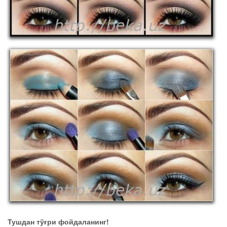
Тушдан тўғри фойдаланинг!