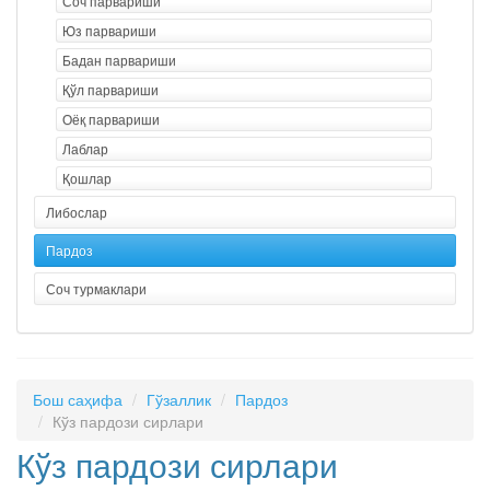
Соч парвариши
Юз парвариши
Бадан парвариши
Қўл парвариши
Оёқ парвариши
Лаблар
Қошлар
Либослар
Пардоз
Соч турмаклари
Бош саҳифа
Гўзаллик
Пардоз
Кўз пардози сирлари
Кўз пардози сирлари